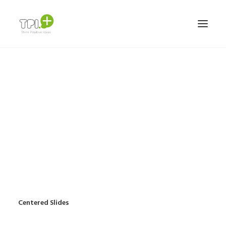
HOME
NOSOTROS
SERVICIOS Y TRABAJOS
MARCAS
TEAM
CONTACTO
ESPAÑOL
Centered Slides