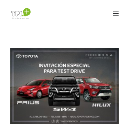
HOME
NOSOTROS
SERVICIOS Y TRABAJOS
MARCAS
TEAM
CONTACTO
ESPAÑOL