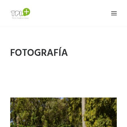
HOME
FOTOGRAFÍA
NOSOTROS
SERVICIOS Y TRABAJOS
MARCAS
TEAM
CONTACTO
ESPAÑOL